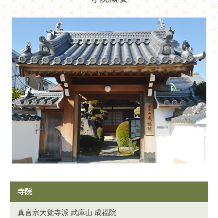
寺院
真言宗大覚寺派 武庫山 成福院