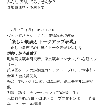
みんなで話してみませんか？
参加費無料・予約不要
～7月27日（月）10:30~12:00～
ヴぉいすさろん えふ 成福院表現教室
「楽しい朗読とトークアップ表現」
～正しい発声で心に響くトーク表現や語りを～
講師：塚本富貴子
毛利菊枝演劇研究所、東京演劇アンサンブルを経てフ
リーに。
第９回ゲーテの詩朗読コンテスト（プロ、アマ参加）
全国大会銀賞受賞
舞台、TV,ラジオ出演、CM出演、誌上モデル出演多
数。
朗読、語り、ナレーション（CD録音、生）
元松竹芸能TV部・CHK・コープ文化センター・講演
会・セミナー各講師。