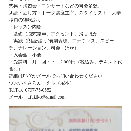
式典・講習会・コンサートなどの司会多数。
朗読・話し方・トーク講座主宰。スタイリスト、大学
職員の経験あり。
・レッスン内容
基礎（腹式発声、アクセント、滑舌ほか）
実践（朗読/語り/演劇表現、アナウンス、スピー
チ、ナレーション、司会 ほか）
・入会金 不要
・受講料 月１回・・・2,000円（税込み、テキスト代
含む）
詳細はFAXかメールでお問い合わせください。
ヴぉいすさろん えふ（塚本）
Tel/Fax 0797-75-0552
メール t.fukiko@gmail.com