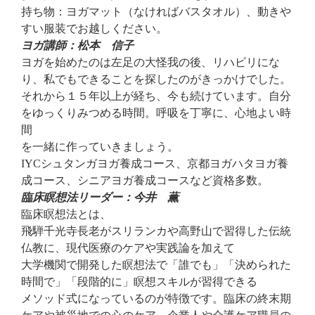
持ち物：ヨガマット（なければバスタオル）、動きや
すい服装でお越しください。
ヨガ講師：松本 信子
ヨガを始めたのは左足の大怪我の後、リハビリにな
り、私でもできることを探したのがきっかけでした。
それから１５年以上が経ち、今も続けています。自分
をゆっくりみつめる時間。呼吸を丁寧に、心地よい時
間
を一緒に作っていきましょう。
IYCシュタンガヨガ養成コース、京都ヨガハタヨガ養
成コース、シニアヨガ養成コースなど資格多数。
臨床瞑想法リーダー：今井 薫
臨床瞑想法とは、
飛騨千光寺長老がスリランカや高野山で習得した伝統
仏教に、現代医療のケアや実践論を加えて
大学機関で開発した瞑想法で「誰でも」「決められた
時間で」「段階的に」瞑想スキルが習得できる
メソッド式になっているのが特徴です。臨床の終末期